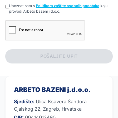
Upoznat sam s
Politikom zaštite osobnih podataka
koju
provodi Arbeto bazeni j.d.o.o.
POŠALJITE UPIT
ARBETO BAZENI j.d.o.o.
Sjedište:
Ulica Ksavera Šandora
Gjalskog 22, Zagreb, Hrvatska
OIB:
00414013490